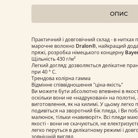
ОПИС
Практичний і довговічний склад - в нитках 
марочне волокно
Dralon®
, найкращий дода
пряжі, розробка німецького концерну
Bayer
Щільність 430 г/м²
Легкий догляд: дозволяється делікатне пра
при 40 ° С.
Трендова колірна гамма
Відмінне співвідношення "ціна-якість"
Ви можете бути абсолютно впевнені в якост
оскільки вони не «надруковані» на полотні, 
виготовлення, як на килимі. У цьому легко 
подивіться на зворотний бік пледа, і Ви по
малюнок, тільки «навиворіт». Всі пледи ма
якості - вони не скачуються, не електризуєт
легко перуться в делікатному режимі і довг
зовнішній вигляд.