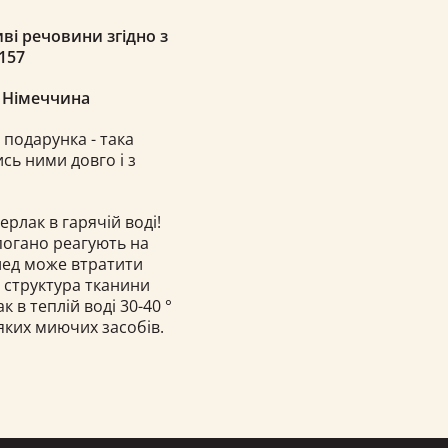
ві речовини згідно з
157
, Німеччина
 подарунка - така
сь ними довго і з
ерлак в гарячій воді!
 погано реагують на
плед може втратити
і структура тканини
в теплій воді 30-40 °
яких миючих засобів.