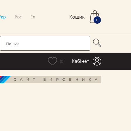
Кошик
Укр
Рос
En
0
Кабінет
(0)
САЙТ ВИРОБНИКА
і