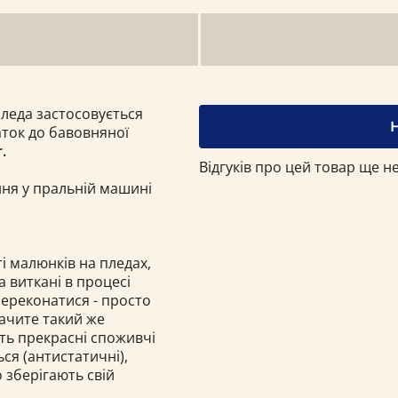
пледа застосовується
ток до бавовняної
.
Відгуків про цей товар ще не
ння у пральній машині
і малюнків на пледах,
а виткані в процесі
переконатися - просто
бачите такий же
ють прекрасні споживчі
ься (антистатичні),
о зберігають свій