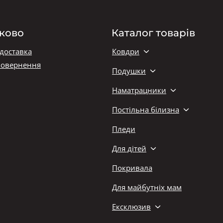
ково
Каталог товарів
 доставка
Ковдри
повернення
Подушки
Наматрацники
Постільна білизна
Пледи
Для дітей
Покривала
Для майбутніх мам
Ексклюзив