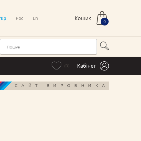
Кошик
Укр
Рос
En
0
Кабінет
(0)
САЙТ ВИРОБНИКА
і