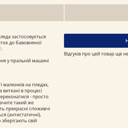
пледа застосовується
ток до бавовняної
.
Відгуків про цей товар ще не
ння у пральній машині
і малюнків на пледах,
а виткані в процесі
переконатися - просто
бачите такий же
ють прекрасні споживчі
ься (антистатичні),
о зберігають свій