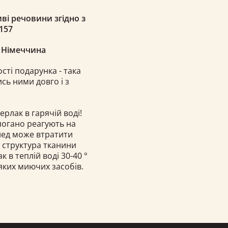
ві речовини згідно з
157
, Німеччина
ості подарунка - така
сь ними довго і з
ерлак в гарячій воді!
 погано реагують на
плед може втратити
і структура тканини
в теплій воді 30-40 °
яких миючих засобів.