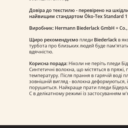
Довіра до текстилю - перевірено на шкідли
найвищим стандартом Öko-Tex Standard 1
Виробник: Hermann Biederlack GmbH + Co.
Щиро рекомендуємо
пледи
Biederlack
в як
турбота про близьких людей буде пам'ятати
вдячністю.
Корисна порада:
Ніколи не періть пледи Бід
Синтетичні волокна, що містяться в пряжі,
температуру. Після прання в гарячій воді 
зовнішній вигляд - волокна деформуються, 
порушиться. Найкраще прати пледи Бідерлак 
С в делікатному режимі із застосуванням м'