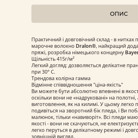
ОПИС
Практичний і довговічний склад - в нитках 
марочне волокно
Dralon®
, найкращий дода
пряжі, розробка німецького концерну
Bayer
Щільність 415г/м²
Легкий догляд: дозволяється делікатне пра
при 30° С.
Трендова колірна гамма
Відмінне співвідношення "ціна-якість"
Ви можете бути абсолютно впевнені в якост
оскільки вони не «надруковані» на полотні, 
виготовлення, як на килимі. У цьому легко 
подивіться на зворотний бік пледа, і Ви по
малюнок, тільки «навиворіт». Всі пледи ма
якості - вони не скачуються, не електризуєт
легко перуться в делікатному режимі і довг
зовнішній вигляд.