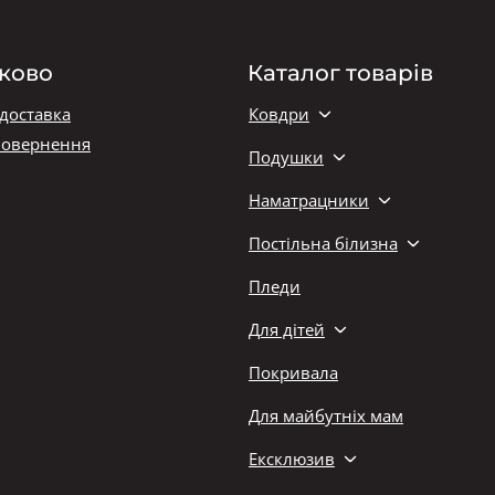
ково
Каталог товарів
 доставка
Ковдри
повернення
Подушки
Наматрацники
Постільна білизна
Пледи
Для дітей
Покривала
Для майбутніх мам
Ексклюзив