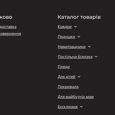
ково
Каталог товарів
 доставка
Ковдри
повернення
Подушки
Наматрацники
Постільна білизна
Пледи
Для дітей
Покривала
Для майбутніх мам
Ексклюзив