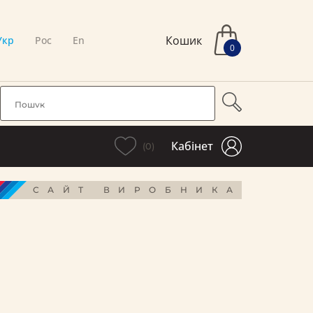
Кошик
Укр
Рос
En
0
Кабінет
(0)
САЙТ ВИРОБНИКА
і