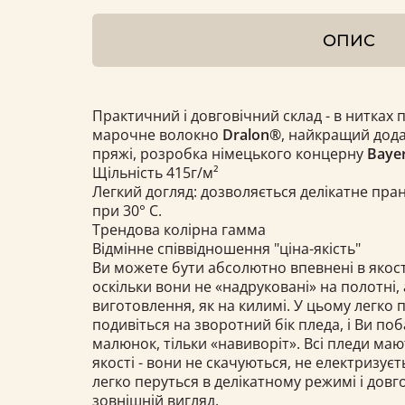
ОПИС
Практичний і довговічний склад - в нитках 
марочне волокно
Dralon®
, найкращий дода
пряжі, розробка німецького концерну
Bayer
Щільність 415г/м²
Легкий догляд: дозволяється делікатне пра
при 30° С.
Трендова колірна гамма
Відмінне співвідношення "ціна-якість"
Ви можете бути абсолютно впевнені в якост
оскільки вони не «надруковані» на полотні, 
виготовлення, як на килимі. У цьому легко 
подивіться на зворотний бік пледа, і Ви по
малюнок, тільки «навиворіт». Всі пледи ма
якості - вони не скачуються, не електризуєт
легко перуться в делікатному режимі і довг
зовнішній вигляд.