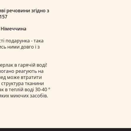
ві речовини згідно з
157
, Німеччина
ті подарунка - така
сь ними довго і з
ерлак в гарячій воді!
 погано реагують на
плед може втратити
і структура тканини
в теплій воді 30-40 °
яких миючих засобів.