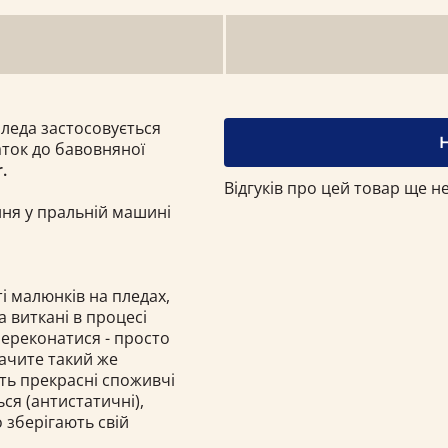
пледа застосовується
ток до бавовняної
.
Відгуків про цей товар ще не
ння у пральній машині
і малюнків на пледах,
а виткані в процесі
переконатися - просто
бачите такий же
ють прекрасні споживчі
ься (антистатичні),
о зберігають свій