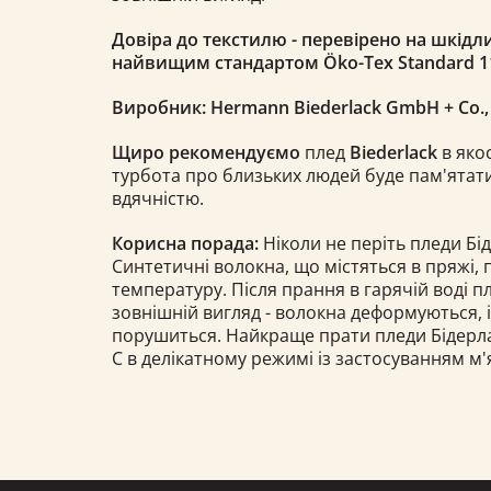
Довіра до текстилю - перевірено на шкідли
найвищим стандартом Öko-Tex Standard 1
Виробник: Hermann Biederlack GmbH + Co.
Щиро рекомендуємо
плед
Biederlack
в якос
турбота про близьких людей буде пам'ятати
вдячністю.
Корисна порада:
Ніколи не періть пледи Бід
Синтетичні волокна, що містяться в пряжі,
температуру. Після прання в гарячій воді 
зовнішній вигляд - волокна деформуються, 
порушиться. Найкраще прати пледи Бідерлак 
С в делікатному режимі із застосуванням м'