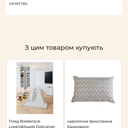
качество.
З цим товаром купують
Плед Biederlack
наволочка трикотажна
п
Lovely&Sweet Dots silver
Єдинороги
Є