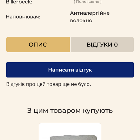
Billerbeck:
( Полегшене )
Антиалергійне
Наповнювач:
волокно
ОПИС
ВІДГУКИ
0
Написати відгук
Відгуків про цей товар ще не було.
З цим товаром купують