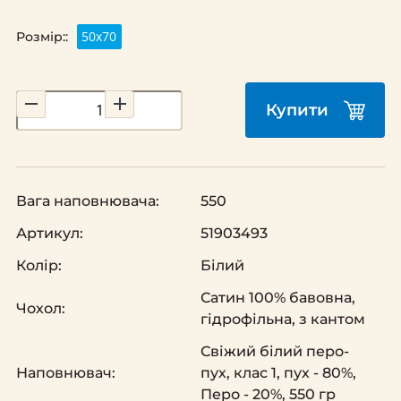
50х70
Розмір::
Купити
Вага наповнювача:
550
Артикул:
51903493
Колір:
Білий
Сатин 100% бавовна,
Чохол:
гідрофільна, з кантом
Свіжий білий перо-
Наповнювач:
пух, клас 1, пух - 80%,
Перо - 20%, 550 гр