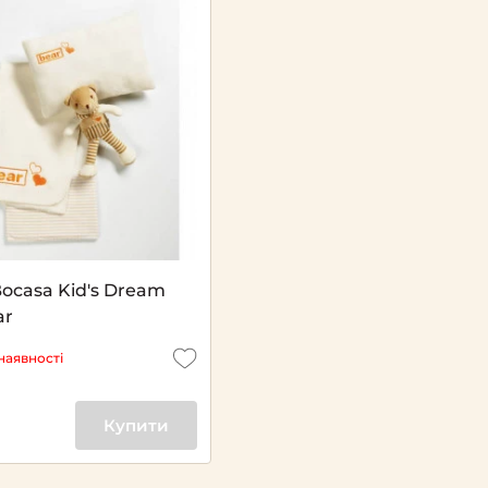
ocasa Kid's Dream
ar
наявності
Купити