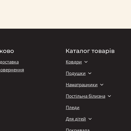
ково
Каталог товарів
 доставка
Ковдри
повернення
Подушки
Наматрацники
Постільна білизна
Пледи
Для дітей
Покривала