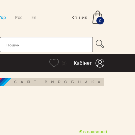
Кошик
Укр
Рос
En
0
Кабінет
(0)
САЙТ ВИРОБНИКА
Є в наявності