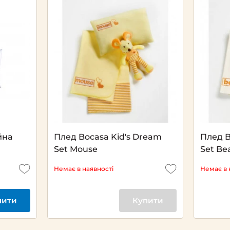
йна
Плед Bocasa Kid's Dream
Плед B
Set Mouse
Set Be
Немає в наявності
Немає в 
пити
Купити