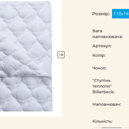
110х14
Розмір::
Вага
наповнювача:
Артикул:
Колір:
Чохол:
"Ступінь
теплоти"
Billerbeck:
Наповнювач:
Кількість: