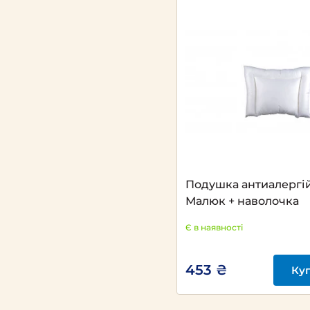
Подушка антиалергі
Малюк + наволочка
Є в наявності
453 ₴
Ку