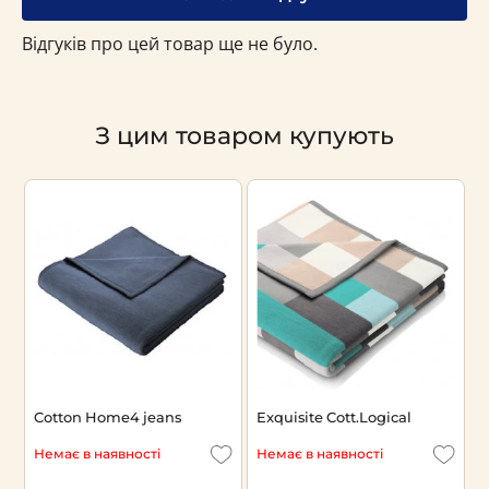
Відгуків про цей товар ще не було.
З цим товаром купують
ro
Cotton Home4 jeans
Exquisite Cott.Logical
П
K
Немає в наявності
Немає в наявності
Н