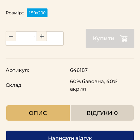
150х200
Розмір::
Купити
Артикул:
646187
60% бавовна, 40%
Склад
акрил
ОПИС
ВІДГУКИ
0
Написати відгук