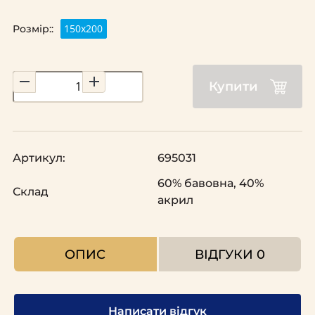
150х200
Розмір::
Купити
Артикул:
695031
60% бавовна, 40%
Склад
акрил
ОПИС
ВІДГУКИ
0
Написати відгук