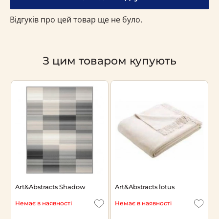
Відгуків про цей товар ще не було.
З цим товаром купують
s-
Art&Abstracts Shadow
Art&Abstracts lotus
П
T
Немає в наявності
Немає в наявності
Н