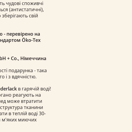
ють чудові споживчі
ься (антистатичні),
о зберігають свій
ю - перевірено на
андартом Öko-Tex
mbH
+ Co.
, Німеччина
ості подарунка - така
о і з вдячністю.
ederlack
в гарячій воді!
погано реагують на
плед може втратити
 структура тканини
и в теплій воді 30-
м м'яких миючих