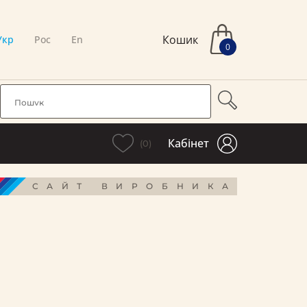
Кошик
Укр
Рос
En
0
Кабінет
(0)
САЙТ ВИРОБНИКА
і