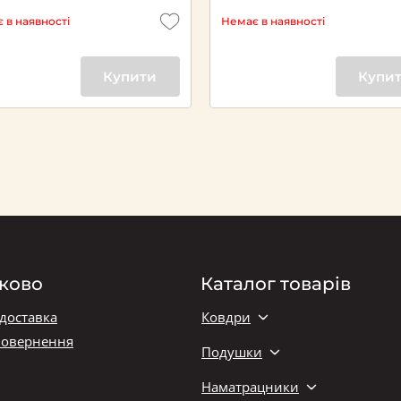
 в наявності
Немає в наявності
Купити
Купи
ково
Каталог товарів
 доставка
Ковдри
повернення
Подушки
Наматрацники