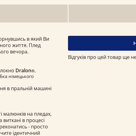
горнувшись в який Ви
сного життя. Плед
ього вечора.
Відгуків про цей товар ще не
олокно
Dralon
®,
бка німецького
ння в пральній машині
і малюнків на пледах,
 а виткані в процесі
ереконатись - просто
бачите ідентичний