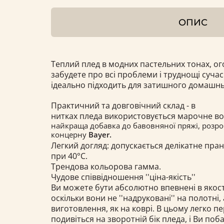
ОПИС
Теплий плед в модних пастельних тонах, о
забудете про всі проблеми і труднощі суча
ідеально підходить для затишного домашн
Практичний та довговічний склад - в
нитках пледа використовується марочне в
найкраща добавка до бавовняної пряжі, розро
концерну
Bayer.
Легкий догляд: допускається делікатне пра
при
40°С.
Трендова кольорова гамма.
Чудове співвідношення ''ціна-якість''
Ви можете бути абсолютно впевнені в якост
оскільки вони не ''надруковані'' на полотні,
виготовлення, як на коврі. В цьому легко п
подивіться на зворотній бік пледа, і Ви по