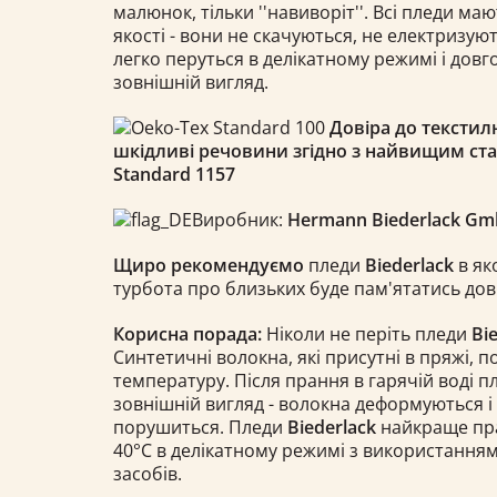
малюнок, тільки ''навиворіт''. Всі пледи ма
якості - вони не скачуються, не електризуют
легко перуться в делікатному режимі і довг
зовнішній вигляд.
Довіра до текстил
шкідливі речовини згідно з найвищим ст
Standard 1157​
Виробник:
Hermann Biederlack G
Щиро рекомендуємо
пледи
Biederlack
в як
турбота про близьких буде пам'ятатись довг
Корисна порада:
Ніколи не періть пледи
Bi
Синтетичні волокна, які присутні в пряжі, 
температуру. Після прання в гарячій воді 
зовнішній вигляд - волокна деформуються і
порушиться. Пледи
Biederlack
найкраще прат
40°С в делікатному режимі з використання
засобів.