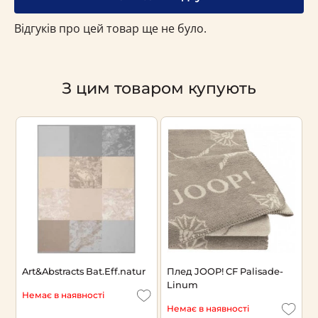
Відгуків про цей товар ще не було.
З цим товаром купують
Art&Abstracts Bat.Eff.natur
Плед JOOP! CF Palisade-
П
r
Linum
R
Немає в наявності
Немає в наявності
Н