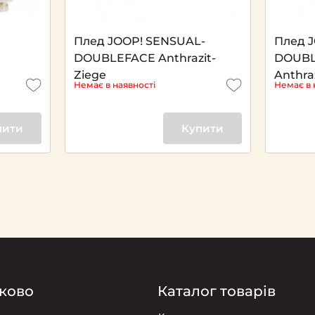
Плед JOOP! SENSUAL-
Плед 
DOUBLEFACE Anthrazit-
DOUBL
Ziege
Anthra
Немає в наявності
Немає в 
пити
Купити
ково
Каталог товарів