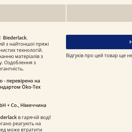
ії
Biederlack
.
ий з найтоншої пряжі
чистих технологій.
Відгуків про цей товар ще не
нанню матеріалів з
ру. Оздоблення з
егантність.
ю - перевірено на
андартом Öko-Tex
mbH
+ Co.
, Німеччина
ederlack
в гарячій воді!
погано реагують на
плед може втратити