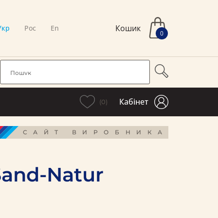
Кошик
Укр
Рос
En
0
Кабінет
(0)
САЙТ ВИРОБНИКА
and-Natur
і