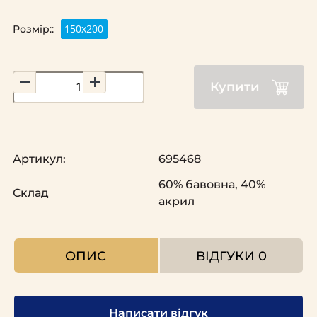
150х200
Розмір::
Купити
Артикул:
695468
60% бавовна, 40%
Склад
акрил
ОПИС
ВІДГУКИ
0
Написати відгук