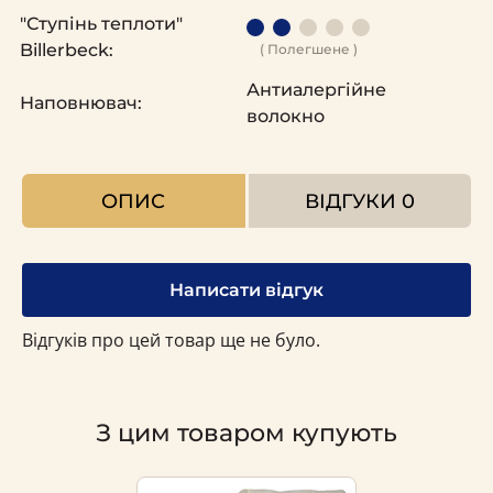
"Ступінь теплоти"
Billerbeck:
( Полегшене )
Антиалергійне
Наповнювач:
волокно
ОПИС
ВІДГУКИ
0
Написати відгук
Відгуків про цей товар ще не було.
З цим товаром купують