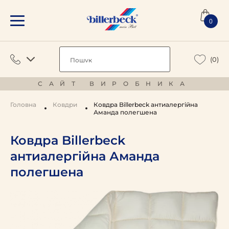
0
(0)
САЙТ ВИРОБНИКА
Головна
Ковдри
Ковдра Billerbeck антиалергійна
Аманда полегшена
Ковдра Billerbeck
антиалергійна Аманда
полегшена