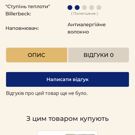
"Ступінь теплоти"
Billerbeck:
( Полегшене )
Антиалергійне
Наповнювач:
волокно
ОПИС
ВІДГУКИ
0
Написати відгук
Відгуків про цей товар ще не було.
З цим товаром купують