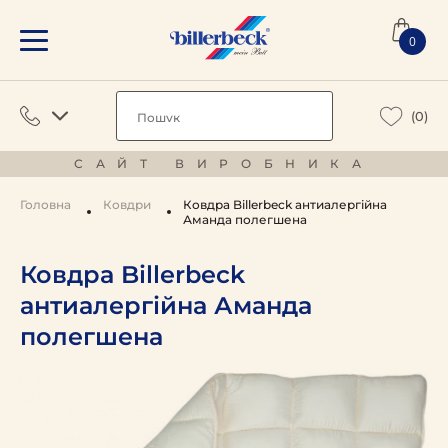
0
(0)
САЙТ ВИРОБНИКА
Головна
Ковдри
Ковдра Billerbeck антиалергійна
Аманда полегшена
Ковдра Billerbeck
антиалергійна Аманда
полегшена