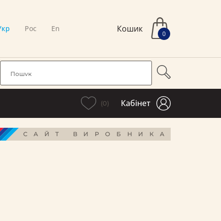
Кошик
Укр
Рос
En
0
Кабінет
(0)
САЙТ ВИРОБНИКА
і