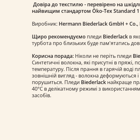
Довіра до текстилю - перевірено на шкідл
найвищим стандартом Öko-Tex Standard 11
Виробник:
Hermann Biederlack GmbH
+ Co.
,
Щиро рекомендуємо
пледи
Biederlack
в як
турбота про близьких буде пам'ятатись довг
Корисна порада:
Ніколи не періть пледи
Bi
Синтетичні волокна, які присутні в пряжі, 
температуру. Після прання в гарячій воді 
зовнішній вигляд - волокна деформуються і
порушиться. Пледи
Biederlack
найкраще прат
40°С в делікатному режимі з використання
засобів.