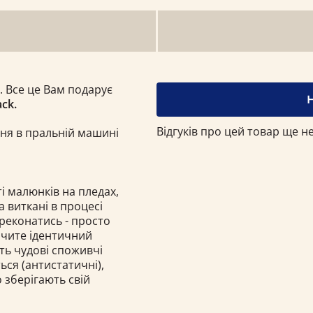
. Все це Вам подарує
ack.
Відгуків про цей товар ще не
ння в пральній машині
і малюнків на пледах,
 а виткані в процесі
ереконатись - просто
бачите ідентичний
ють чудові споживчі
ься (антистатичні),
о зберігають свій