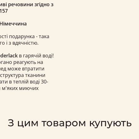
иві речовини згідно з
57​
 Німеччина
ості подарунка - така
о і з вдячністю.
ederlack
в гарячій воді!
погано реагують на
плед може втратити
 структура тканини
и в теплій воді 30-
м м'яких миючих
З цим товаром купують