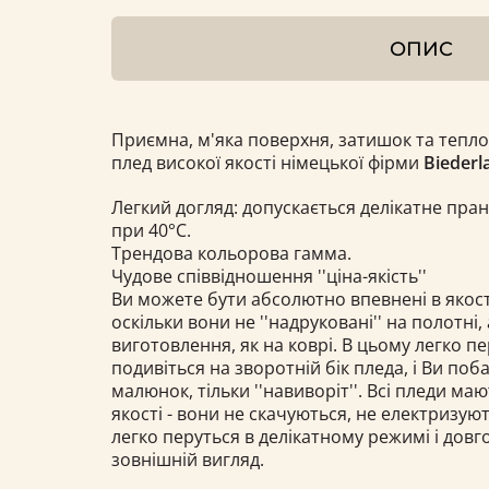
ОПИС
Приємна, м'яка поверхня, затишок та тепло
плед високої якості німецької фірми
Biederl
Легкий догляд: допускається делікатне пра
при
40°С.
Трендова кольорова гамма.
Чудове співвідношення ''ціна-якість''
Ви можете бути абсолютно впевнені в якост
оскільки вони не ''надруковані'' на полотні,
виготовлення, як на коврі. В цьому легко п
подивіться на зворотній бік пледа, і Ви по
малюнок, тільки ''навиворіт''. Всі пледи ма
якості - вони не скачуються, не електризуют
легко перуться в делікатному режимі і довг
зовнішній вигляд.