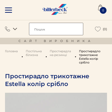
0
(0)
САЙТ ВИРОБНИКА
Головна
Постільна
Простирадла
Простирадло
білизна
на резинці
трикотажне
Estella колір
срібло
Простирадло трикотажне
Estella колір срібло