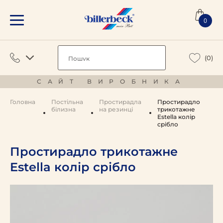
0
(0)
САЙТ ВИРОБНИКА
Головна
Постільна
Простирадла
Простирадло
білизна
на резинці
трикотажне
Estella колір
срібло
Простирадло трикотажне
Estella колір срібло