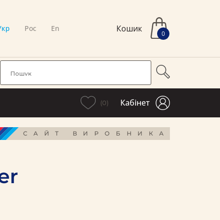
Кошик
Укр
Рос
En
0
Кабінет
(0)
САЙТ ВИРОБНИКА
er
і