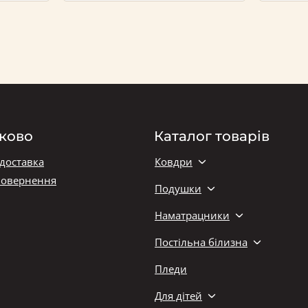
ково
Каталог товарів
 доставка
Ковдри
повернення
Подушки
Наматрацники
Постільна білизна
Пледи
Для дітей