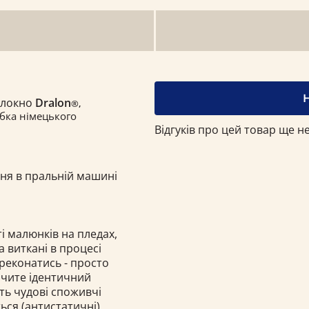
олокно
Dralon
®,
бка німецького
Відгуків про цей товар ще не
ння в пральній машині
і малюнків на пледах,
 а виткані в процесі
ереконатись - просто
бачите ідентичний
ють чудові споживчі
ься (антистатичні),