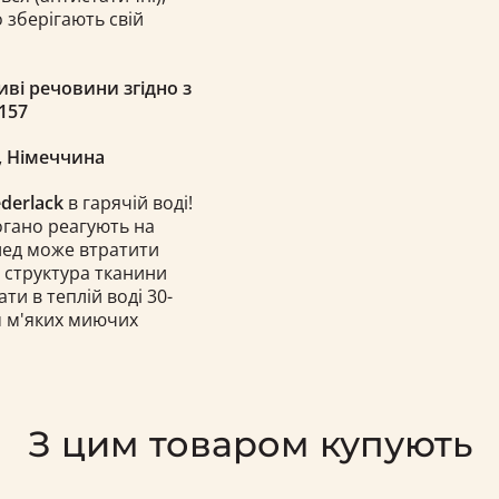
о зберігають свій
иві речовини згідно з
57​
, Німеччина
ederlack
в гарячій воді!
погано реагують на
плед може втратити
і структура тканини
и в теплій воді 30-
м м'яких миючих
З цим товаром купують