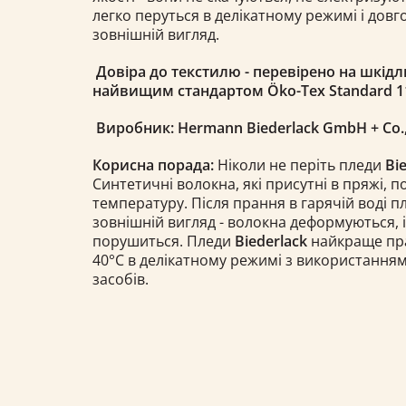
легко перуться в делікатному режимі і довг
зовнішній вигляд.
Довіра до текстилю - перевірено на шкідл
найвищим стандартом Öko-Tex Standard 11
Виробник:
Hermann Biederlack GmbH
+ Co.
Корисна порада:
Ніколи не періть пледи
Bi
Синтетичні волокна, які присутні в пряжі, 
температуру. Після прання в гарячій воді 
зовнішній вигляд - волокна деформуються, 
порушиться. Пледи
Biederlack
найкраще прат
40°С в делікатному режимі з використання
засобів.