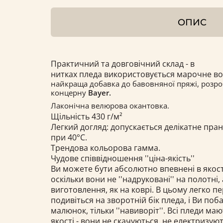
ОПИС
Практичний та довговічний склад - в
нитках пледа використовується марочне в
найкраща добавка до бавовняної пряжі, розро
концерну
Bayer.
Лаконічна велюрова окантовка.
Щільність 430 г/м²
Легкий догляд: допускається делікатне пра
при
40°С.
Трендова кольорова гамма.
Чудове співвідношення ''ціна-якість''
Ви можете бути абсолютно впевнені в якост
оскільки вони не ''надруковані'' на полотні,
виготовлення, як на коврі. В цьому легко п
подивіться на зворотній бік пледа, і Ви по
малюнок, тільки ''навиворіт''. Всі пледи ма
якості - вони не скачуються, не електризуют