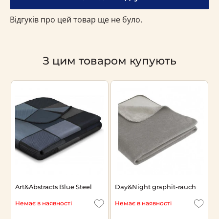
Відгуків про цей товар ще не було.
З цим товаром купують
s-
Art&Abstracts Blue Steel
Day&Night graphit-rauch
П
T
Немає в наявності
Немає в наявності
Н