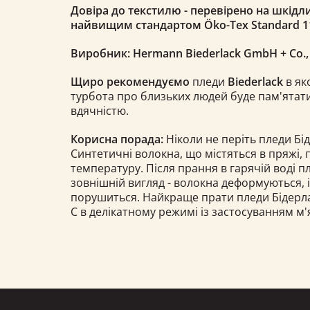
Довіра до текстилю - перевірено на шкідли
найвищим стандартом Öko-Tex Standard 1
Виробник: Hermann Biederlack GmbH + Co.
Щиро рекомендуємо
пледи
Biederlack
в як
турбота про близьких людей буде пам'ятати
вдячністю.
Корисна порада:
Ніколи не періть пледи Бід
Синтетичні волокна, що містяться в пряжі,
температуру. Після прання в гарячій воді 
зовнішній вигляд - волокна деформуються, 
порушиться. Найкраще прати пледи Бідерлак 
С в делікатному режимі із застосуванням м'