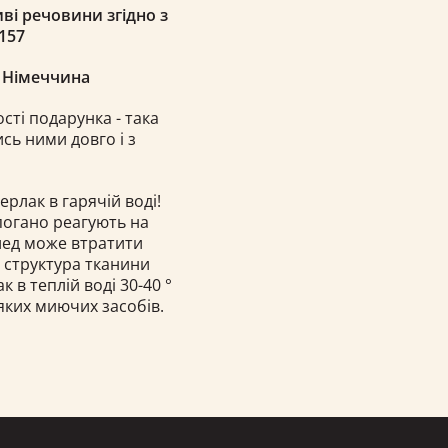
ві речовини згідно з
157
, Німеччина
ості подарунка - така
сь ними довго і з
ерлак в гарячій воді!
 погано реагують на
плед може втратити
і структура тканини
в теплій воді 30-40 °
яких миючих засобів.