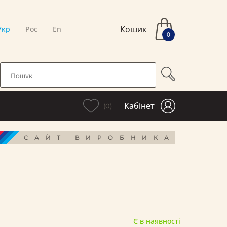
Кошик
Укр
Рос
En
0
Кабінет
(0)
САЙТ ВИРОБНИКА
Є в наявності