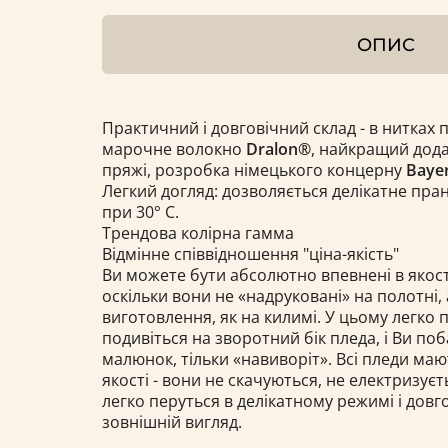
ОПИС
Практичний і довговічний склад - в нитках 
марочне волокно
Dralon®
, найкращий дода
пряжі, розробка німецького концерну
Bayer
Легкий догляд: дозволяється делікатне пра
при 30° С.
Трендова колірна гамма
Відмінне співвідношення "ціна-якість"
Ви можете бути абсолютно впевнені в якост
оскільки вони не «надруковані» на полотні, 
виготовлення, як на килимі. У цьому легко 
подивіться на зворотний бік пледа, і Ви по
малюнок, тільки «навиворіт». Всі пледи ма
якості - вони не скачуються, не електризуєт
легко перуться в делікатному режимі і довг
зовнішній вигляд.