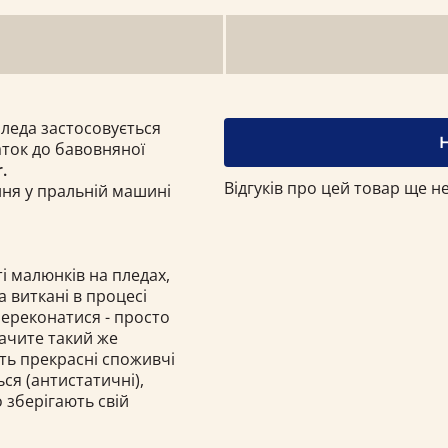
пледа застосовується
ток до бавовняної
.
Відгуків про цей товар ще не
ння у пральній машині
і малюнків на пледах,
а виткані в процесі
переконатися - просто
бачите такий же
ють прекрасні споживчі
ься (антистатичні),
о зберігають свій