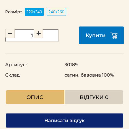
220х240
240х260
Розмір::
Купити
Артикул:
30189
Склад
сатин, бавовна 100%
ОПИС
ВІДГУКИ
0
Написати відгук