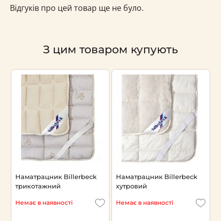
Відгуків про цей товар ще не було.
З цим товаром купують
Наматрацник Billerbeck
Наматрацник Billerbeck
Н
трикотажний
хутровий
г
Немає в наявності
Немає в наявності
Н