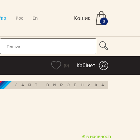
Кошик
Укр
Рос
En
0
Кабінет
(0)
САЙТ ВИРОБНИКА
Є в наявності