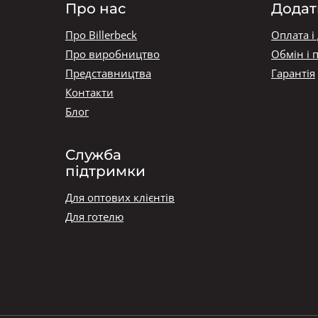
Про нас
Додат
Про Billerbeck
Оплата і
Про виробництво
Обмін і 
Представництва
Гарантія
Контакти
Блог
Служба
підтримки
Для оптових клієнтів
Для готелю