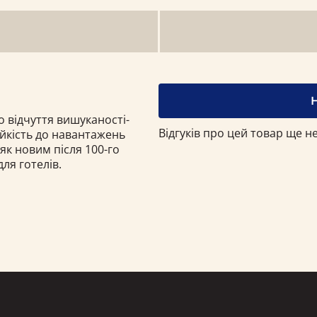
о відчуття вишуканості-
Відгуків про цей товар ще не
тійкість до навантажень
як новим після 100-го
ля готелів.