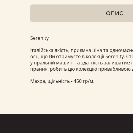
ОПИС
Serenity
Італійська якість, приємна ціна та одночасн
ось, що Ви отримуєте в колекції Serenity. С
у пральній машині та здатність залишатися 
прання, робить цю колекцію привабливою д
Махра, щільність - 450 гр/м.