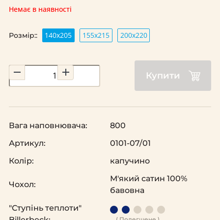
Немає в наявності
140х205
155х215
200х220
Розмір::
Купити
Вага наповнювача:
800
Артикул:
0101-07/01
Колір:
капучино
М'який сатин 100%
Чохол:
бавовна
"Ступінь теплоти"
Billerbeck:
( Полегшене )