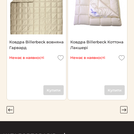
на
Ковдра Billerbeck вовняна
Ковдра Billerbeck Коттона
К
Гарвард
Лакшері
Л
Немає в наявності
Немає в наявності
Н
Купити
Купити