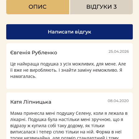
ОПИС
ВІДГУКИ
3
Написати відгук
25.04.2026
Євгенія Рубленко
Це найкраща подушка з усіх можливих, для мене. Але
її вже не виробляють. І знайти заміну неможливо. Я
намагалась.
08.04.2020
Катя Ліпницька
Мама принесла мені подушку Селену, коли я лежала в
лікарні. Подушка була настільки мені зручною, що я
відразу ж купила собі таку додому, як тільки
виписалася і тепер сплю тільки на ній. Форма в неї
трохи незвичайна, але розмір стандартний і тому