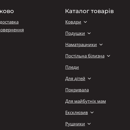
ково
Каталог товарів
 доставка
Ковдри
повернення
Подушки
Наматрацники
Постільна білизна
Пледи
Для дітей
Покривала
Для майбутніх мам
Ексклюзив
Рушники