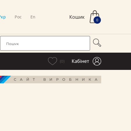
Кошик
Укр
Рос
En
0
Кабінет
(0)
САЙТ ВИРОБНИКА
і