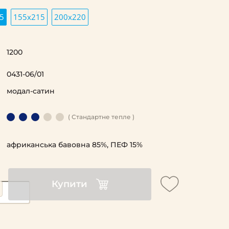
5
155х215
200х220
1200
0431-06/01
модал-сатин
( Стандартне тепле )
африканська бавовна 85%, ПЕФ 15%
Купити