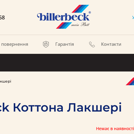
58
а повернення
Гарантія
Контакти
акшері
ck Коттона Лакшері
Немає в наявност