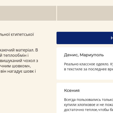
ьної єгипетської
ікаючий матеріал. В
й теплообмін і
Денис, Мариуполь
 вишуканий чохол з
Реально классное одеяло. 
учним шовком»,
в текстиле за последнее вр
він нагадує шовк і
Ксения
Всегда пользовались тольк
купили хлопковое и не пож
достаточно теплое,чтобы 