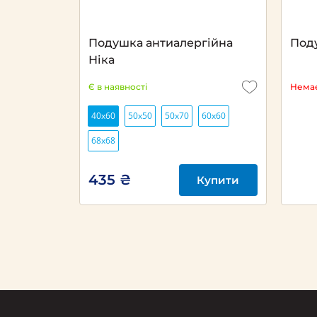
Подушка антиалергійна
Под
Ніка
Є в наявності
Немає
40х60
50х50
50х70
60х60
68х68
435 ₴
Купити