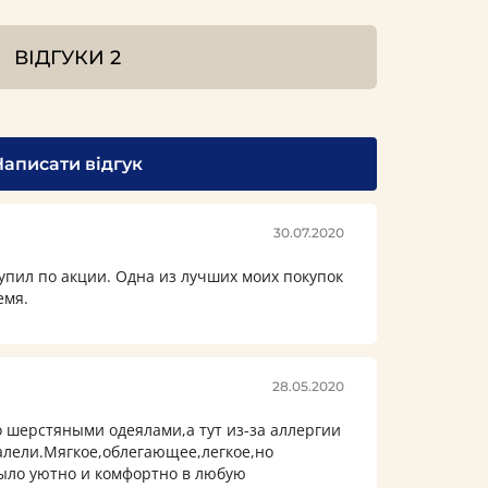
ВІДГУКИ
2
Написати відгук
30.07.2020
Купил по акции. Одна из лучших моих покупок
емя.
28.05.2020
о шерстяными одеялами,а тут из-за аллергии
алели.Мягкое,облегающее,легкое,но
было уютно и комфортно в любую