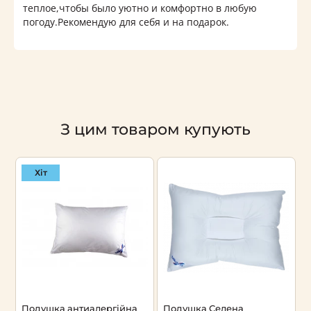
теплое,чтобы было уютно и комфортно в любую
погоду.Рекомендую для себя и на подарок.
З цим товаром купують
Хіт
Подушка антиалергійна
Подушка Селена
П