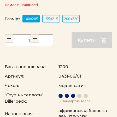
Немає в наявності
140х205
155х215
200х220
Розмір::
Купити
Вага наповнювача:
1200
Артикул:
0431-06/01
Чохол:
модал-сатин
"Ступінь теплоти"
Billerbeck:
( Стандартне тепле )
африканська бавовна
Наповнювач:
85%, ПЕФ 15%