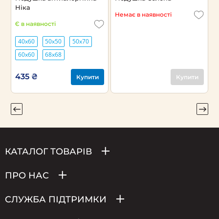
Ніка
G
Немає в наявності
Є в наявності
Н
40х60
50х50
50х70
60х60
68х68
435 ₴
Купити
Купити
КАТАЛОГ ТОВАРІВ
ПРО НАС
СЛУЖБА ПІДТРИМКИ