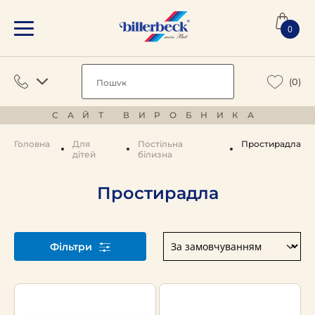
0
(0)
САЙТ ВИРОБНИКА
Головна
Для
Постільна
Простирадла
дітей
білизна
Простирадла
Фільтри