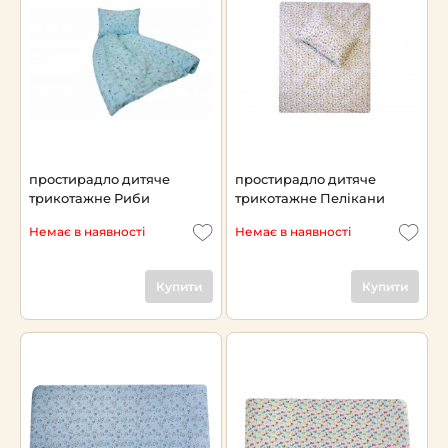
простирадло дитяче
простирадло дитяче
трикотажне Риби
трикотажне Пелікани
Немає в наявності
Немає в наявності
Купити
Купити