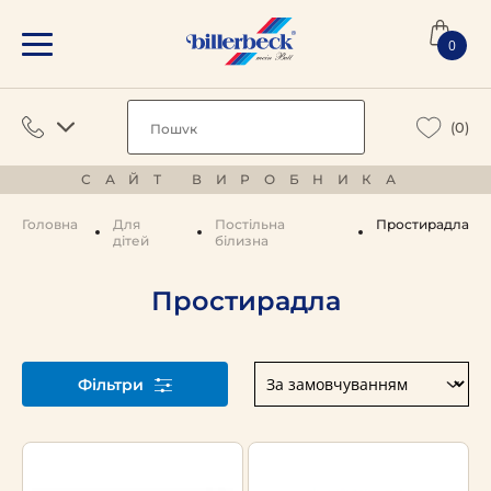
0
(0)
САЙТ ВИРОБНИКА
Головна
Для
Постільна
Простирадла
дітей
білизна
Простирадла
Фільтри