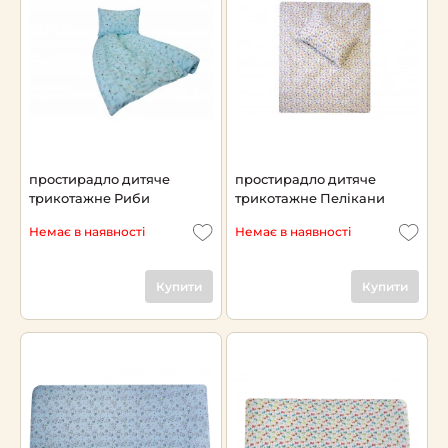
простирадло дитяче
простирадло дитяче
трикотажне Риби
трикотажне Пелікани
Немає в наявності
Немає в наявності
Купити
Купити