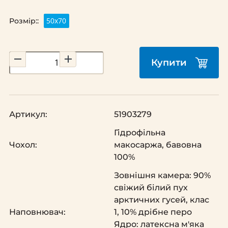
50х70
Розмір::
Купити
Артикул:
51903279
Гідрофільна
Чохол:
макосаржа, бавовна
100%
Зовнішня камера: 90%
свіжий білий пух
арктичних гусей, клас
Наповнювач:
1, 10% дрібне перо
Ядро: латексна м'яка