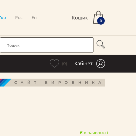
Кошик
Укр
Рос
En
0
Кабінет
(0)
САЙТ ВИРОБНИКА
Є в наявності