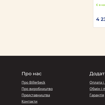
Є в н
4 2
Про нас
Додат
Про Billerbeck
Оплата і
Про виробництво
Обмін і 
Представництва
Гарантія
Контакти