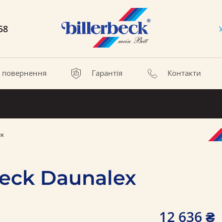
58
а повернення
Гарантія
Контакти
ex
eck Daunalex
12 636 ₴