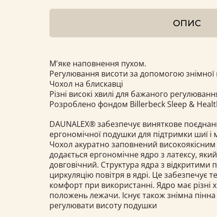
ОПИС
М'яке наповнення пухом.
Регулювання висоти за допомогою знімної
Чохол на блискавці
Різні високі хвилі для бажаного регулюванн
Розроблено фондом Billerbeck Sleep & Heal
DAUNALEX® забезпечує виняткове поєднан
ергономічної подушки для підтримки шиї і м
Чохол акуратно заповнений високоякісним 
додається ергономічне ядро ​​з латексу, яки
довговічний. Структура ядра з відкритими
циркуляцію повітря в ядрі. Це забезпечує т
комфорт при використанні. Ядро має різні х
положень лежачи. Існує також знімна пінна 
регулювати висоту подушки