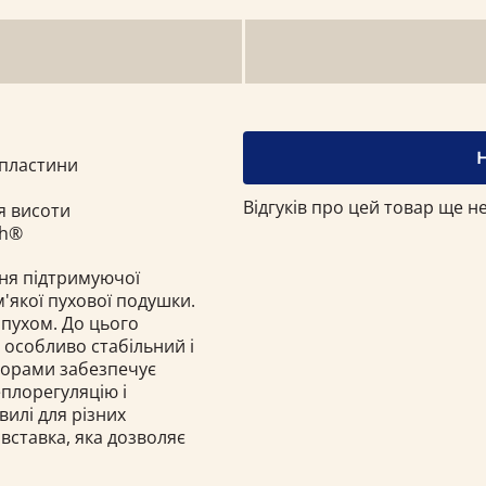
 пластини
Відгуків про цей товар ще не
я висоти
th®
ня підтримуючої
'якої пухової подушки.
пухом. До цього
й особливо стабільний і
 порами забезпечує
еплорегуляцію і
вилі для різних
вставка, яка дозволяє