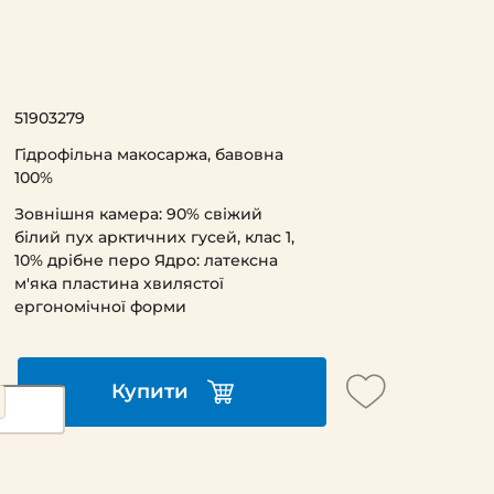
51903279
Гідрофільна макосаржа, бавовна
100%
Зовнішня камера: 90% свіжий
білий пух арктичних гусей, клас 1,
10% дрібне перо Ядро: латексна
м'яка пластина хвилястої
ергономічної форми
Купити