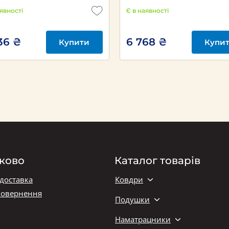
аявності
Є в наявності
36 ₴
6 768 ₴
Купити
Купи
ково
Каталог товарів
 доставка
Ковдри
повернення
Подушки
Наматрацники