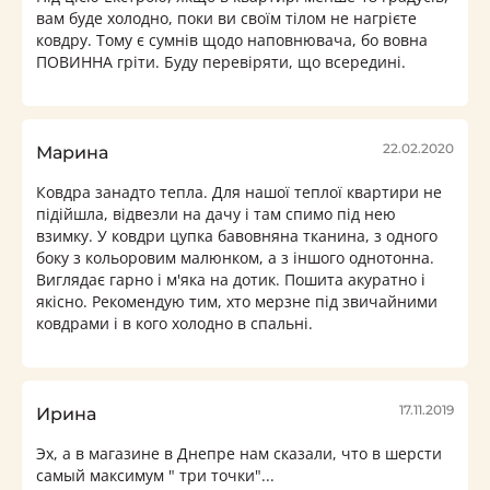
вам буде холодно, поки ви своїм тілом не нагрієте
ковдру. Тому є сумнів щодо наповнювача, бо вовна
ПОВИННА гріти. Буду перевіряти, що всередині.
22.02.2020
Марина
Ковдра занадто тепла. Для нашої теплої квартири не
підійшла, відвезли на дачу і там спимо під нею
взимку. У ковдри цупка бавовняна тканина, з одного
боку з кольоровим малюнком, а з іншого однотонна.
Виглядає гарно і м'яка на дотик. Пошита акуратно і
якісно. Рекомендую тим, хто мерзне під звичайними
ковдрами і в кого холодно в спальні.
17.11.2019
Ирина
Эх, а в магазине в Днепре нам сказали, что в шерсти
самый максимум " три точки"...