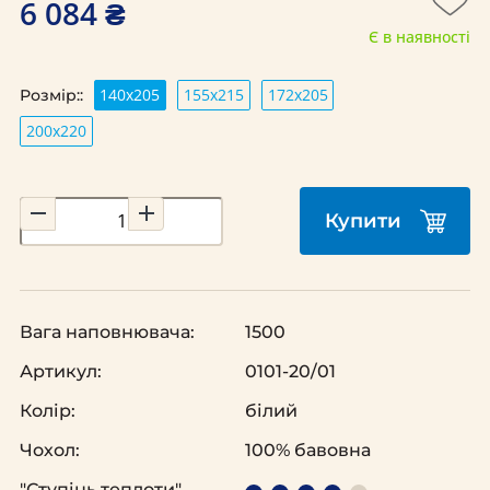
6 084 ₴
Є в наявності
140х205
155х215
172х205
Розмір::
200х220
Купити
Вага наповнювача:
1500
Артикул:
0101-20/01
Колір:
білий
Чохол:
100% бавовна
"Ступінь теплоти"