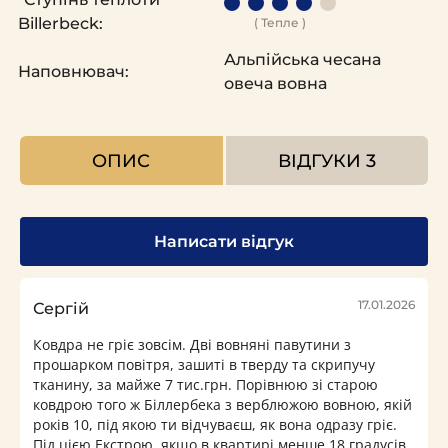
Billerbeck:
( Тепле )
Альпійська чесана
Наповнювач:
овеча вовна
ОПИС
ВІДГУКИ
3
Написати відгук
17.01.2026
Сергій
Ковдра не гріє зовсім. Дві вовняні павутини з
прошарком повітря, зашиті в тверду та скрипучу
тканину, за майже 7 тис.грн. Порівнюю зі старою
ковдрою того ж Біллербека з верблюжою вовною, якій
років 10, під якою ти відчуваєш, як вона одразу гріє.
Під цією Екстрою, якщо в квартирі менше 18 градусів,