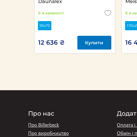
Daunalex
Meis
Є в наявності
Є в н
50х70
155x
12 636 ₴
16 
Купити
Про нас
Додат
Про Billerbeck
Оплата і
Про виробництво
Обмін і 