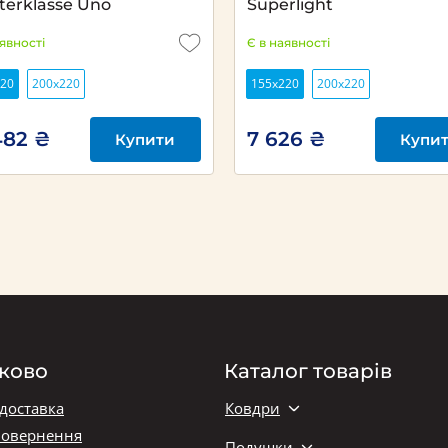
terklasse Uno
Superlight
аявності
Є в наявності
220
200х220
155x220
200х220
482 ₴
7 626 ₴
Купити
Купи
ково
Каталог товарів
 доставка
Ковдри
повернення
Подушки