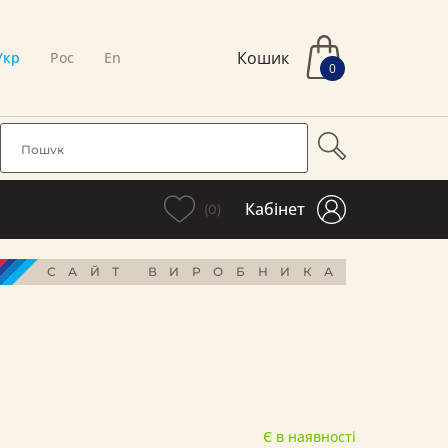
Кошик
Укр
Рос
En
0
Кабінет
(0)
САЙТ ВИРОБНИКА
Є в наявності