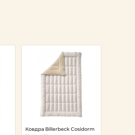
Ковдра Billerbeck Cosidorm