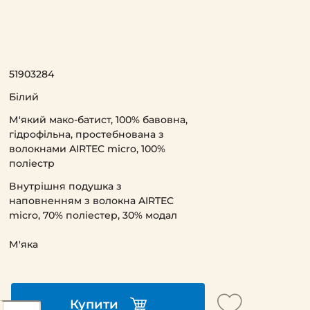
51903284
Білий
М'який мако-батист, 100% бавовна,
гідрофільна, простебнована з
волокнами AIRTEC micro, 100%
поліестр
Внутрішня подушка з
наповненням з волокна AIRTEC
micro, 70% поліестер, 30% модал
М'яка
Купити