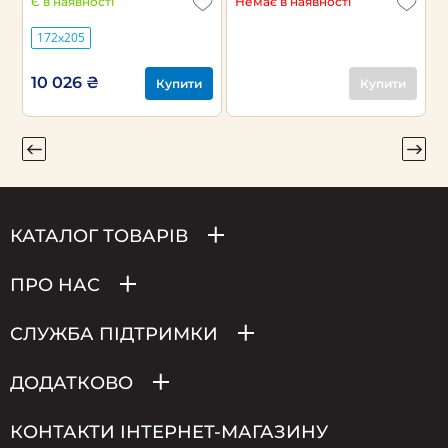
Є в наявності
Немає в наявності
Н
172х205
10 026 ₴
Купити
Купити
КАТАЛОГ ТОВАРІВ
ПРО НАС
СЛУЖБА ПІДТРИМКИ
ДОДАТКОВО
КОНТАКТИ ІНТЕРНЕТ-МАГАЗИНУ