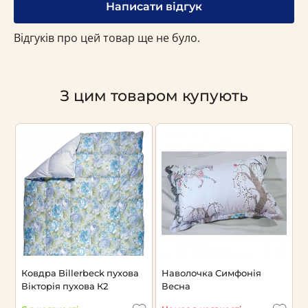
Написати відгук
Відгуків про цей товар ще не було.
З цим товаром купують
Ковдра Billerbeck пухова
Наволочка Симфонія
П
Вікторія пухова К2
Весна
В