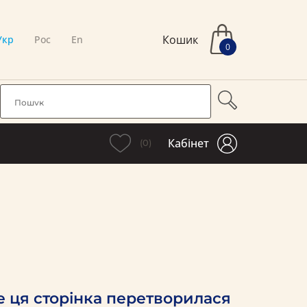
Кошик
Укр
Рос
En
0
Кабінет
(0)
е ця сторінка перетворилася