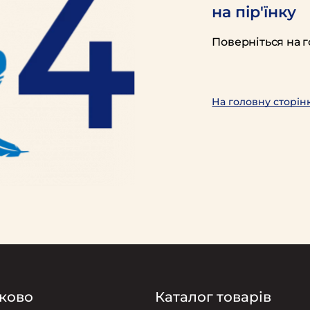
на пір'їнку
Поверніться на г
На головну сторін
ково
Каталог товарів