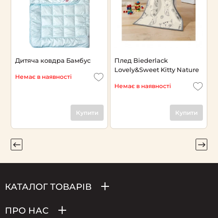
Дитяча ковдра Бамбус
Плед Biederlack
н
Lovely&Sweet Kitty Nature
Немає в наявності
Немає в наявності
Н
Купити
Купити
КАТАЛОГ ТОВАРІВ
ПРО НАС