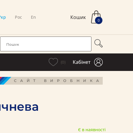
Кошик
Укр
Рос
En
0
Кабінет
(0)
САЙТ ВИРОБНИКА
ичнева
Є в наявності