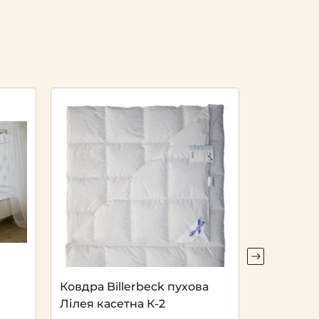
Ковдра Billerbeck пухова
Наволочк
Лілея касетна К-2