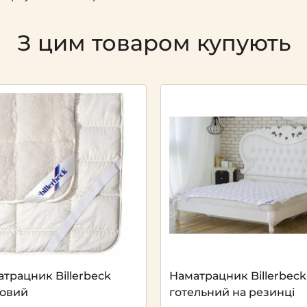
З цим товаром купують
Next
трацник Billerbeck
Наматрацник Billerbeck
ровий
готельний на резинці