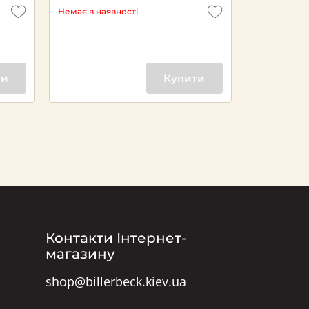
Немає в наявності
Немає в ная
ти
Купити
Контакти Інтернет-
магазину
shop@billerbeck.kiev.ua