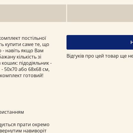
омплект постільної
ть купити саме те, що
 - навіть якщо Вам
Відгуків про цей товар ще не
ажану кількість зі
 кошик: підодіяльник -
- 50х70 або 68x68 см,
 комплект готовий!
ористанням
ндується прати окремо
ивернутим навиворіт