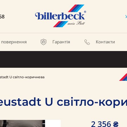
58
а повернення
Гарантія
Контакти
tadt U світло-коричнева
ustadt U світло-кор
2 356 ₴