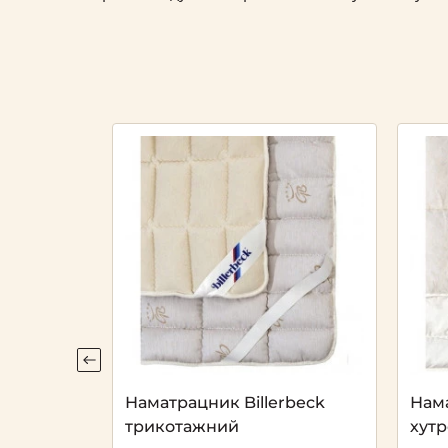
DA
Наматрацник Billerbeck
Нама
трикотажний
хут