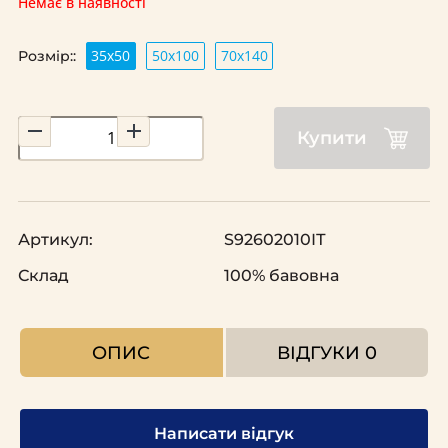
Немає в наявності
35х50
50х100
70x140
Розмір::
Купити
Артикул:
S92602010ІТ
Склад
100% бавовна
ОПИС
ВІДГУКИ
0
Написати відгук