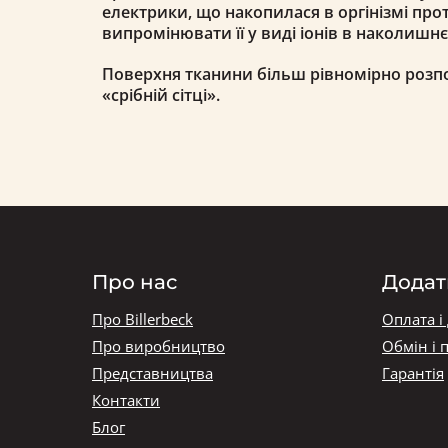
електрики, що накопилася в оргінізмі прот
випромінювати її у виді іонів в наколишн
Поверхня тканини більш рівномірно розпо
«срібній сітці».
Про нас
Додат
Про Billerbeck
Оплата і
Про виробництво
Обмін і 
Представництва
Гарантія
Контакти
Блог