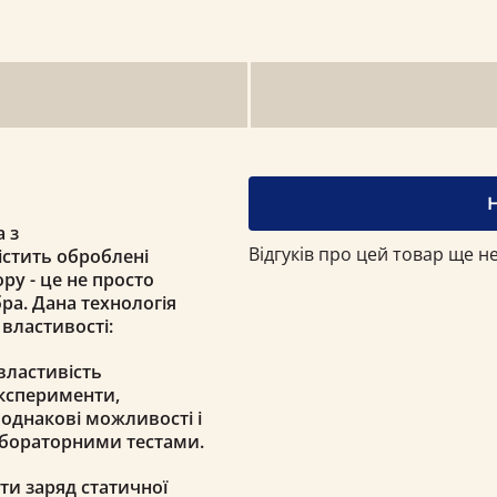
 з
Відгуків про цей товар ще не
істить оброблені
ру - це не просто
бра. Дана технологія
 властивості:
 властивість
Експерименти,
 однакові можливості і
абораторними тестами.
ти заряд статичної