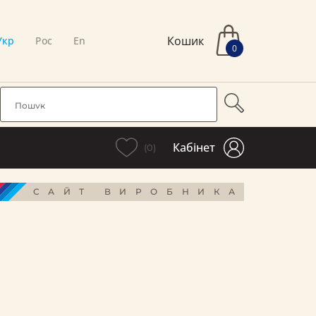
Кошик
Укр
Рос
En
0
Кабінет
(0)
САЙТ ВИРОБНИКА
і