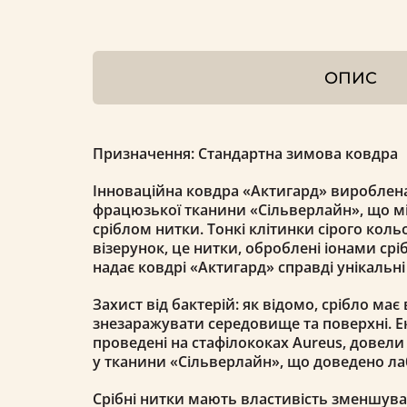
ОПИС
Призначення: Стандартна зимова ковдра
Інноваційна ковдра «Актигард» вироблена
фрацюзької тканини «Сільверлайн», що м
сріблом нитки. Тонкі клітинки сірого кольо
візерунок, це нитки, оброблені іонами срі
надає ковдрі «Актигард» справді унікальні
Захист від бактерій: як відомо, срібло має
знезаражувати середовище та поверхні. 
проведені на стафілококах Aureus, довели
у тканини «Сільверлайн», що доведено л
Срібні нитки мають властивість зменшува