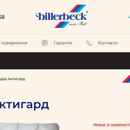
58
а повернення
Гарантія
Контакти
вдра Актигард
Актигард
Немає в наявност