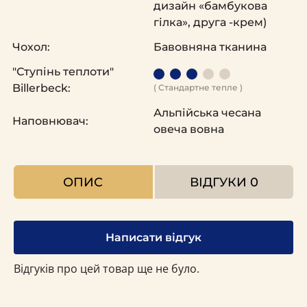
дизайн «бамбукова
гілка», друга -крем)
Чохол:
Бавовняна тканина
"Ступінь теплоти"
Billerbeck:
( Стандартне тепле )
Альпійська чесана
Наповнювач:
овеча вовна
ОПИС
ВІДГУКИ
0
Написати відгук
Відгуків про цей товар ще не було.