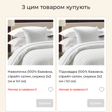
З цим товаром купують
Наволочка (100% бавовна,
Підковдра (100% бавовна,
П
страйп-сатин, смужка 2x2
страйп-сатин, смужка 2x2
б
см и 1х1 см)
см і 1х1 см)
с
Немає в наявності
Немає в наявності
Н
Купити
Купити