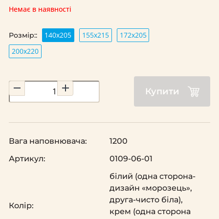
Немає в наявності
140х205
155х215
172х205
Розмір::
200х220
Купити
Вага наповнювача:
1200
Артикул:
0109-06-01
білий (одна сторона-
дизайн «морозець»,
друга-чисто біла),
Колір:
крем (одна сторона