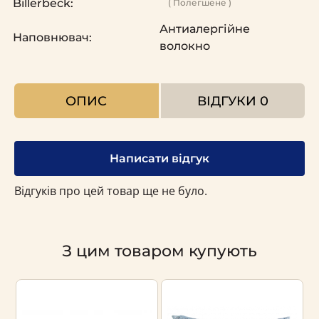
Billerbeck:
( Полегшене )
Антиалергійне
Наповнювач:
волокно
ОПИС
ВІДГУКИ
0
Написати відгук
Відгуків про цей товар ще не було.
З цим товаром купують