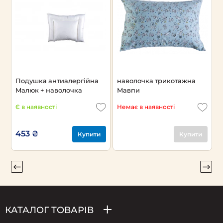
Подушка антиалергійна
наволочка трикотажна
п
Малюк + наволочка
Мавпи
К
Є в наявності
Немає в наявності
Н
453 ₴
Купити
Купити
КАТАЛОГ ТОВАРІВ