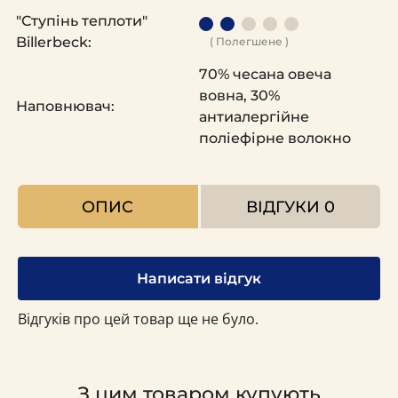
"Ступінь теплоти"
Billerbeck:
( Полегшене )
70% чесана овеча
вовна, 30%
Наповнювач:
антиалергійне
поліефірне волокно
ОПИС
ВІДГУКИ
0
Написати відгук
Відгуків про цей товар ще не було.
З цим товаром купують