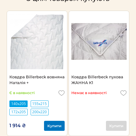
Ковдра Billerbeck вовняна
Ковдра Billerbeck пухова
Наталія +
ЖАННА К1
Є в наявності
Немає в наявності
140х205
155х215
172х205
200х220
1 914 ₴
Купити
Купити