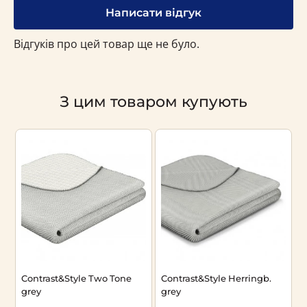
Написати відгук
Відгуків про цей товар ще не було.
З цим товаром купують
Contrast&Style Two Tone
Contrast&Style Herringb.
C
grey
grey
l