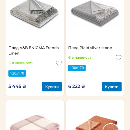
Плед V&B ENIGMA French
Плед Plaid silver-stone
Linen
Є в наявності
Є в наявності
130x170
130x170
5 445 ₴
6 222 ₴
Купити
Купити