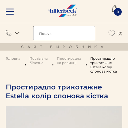
0
(0)
САЙТ ВИРОБНИКА
Головна
Постільна
Простирадла
Простирадло
білизна
на резинці
трикотажне
Estella колір
слонова кістка
Простирадло трикотажне
Estella колір слонова кістка