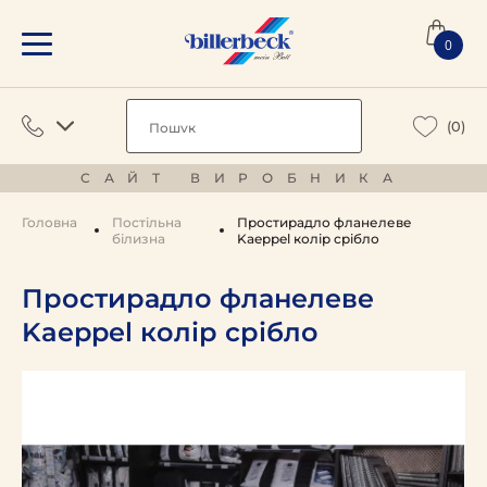
0
(0)
САЙТ ВИРОБНИКА
Головна
Постільна
Простирадло фланелевe
білизна
Kaeppel колір срібло
Простирадло фланелевe
Kaeppel колір срібло