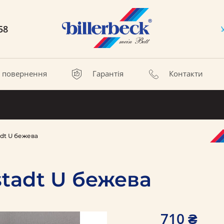
58
а повернення
Гарантія
Контакти
dt U бежева
tadt U бежева
710 ₴