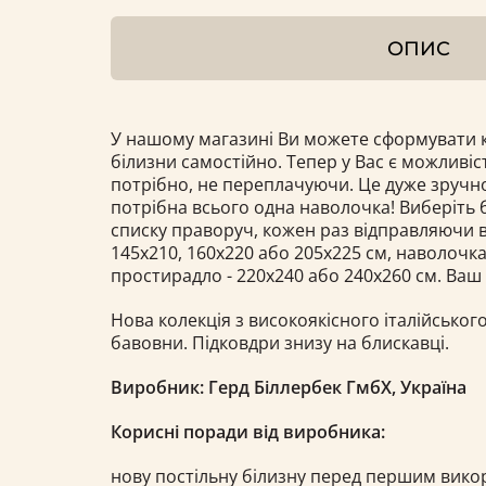
ОПИС
У нашому магазині Ви можете сформувати к
білизни самостійно. Тепер у Вас є можливіс
потрібно, не переплачуючи. Це дуже зручно
потрібна всього одна наволочка! Виберіть б
списку праворуч, кожен раз відправляючи в
145х210, 160x220 або 205x225 см, наволочка 
простирадло - 220x240 або 240х260 см. Ваш
Нова колекція з високоякісного італійського
бавовни. Підковдри знизу на блискавці.
Виробник: Герд Біллербек ГмбХ, Україна
Корисні поради від виробника:
нову постільну білизну перед першим вик