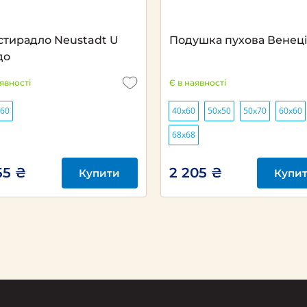
Next
стирадло Neustadt U
Подушка пухова Венец
до
аявності
Є в наявності
260
40х60
50х50
50х70
60х60
68х68
55 ₴
2 205 ₴
Купити
Купи