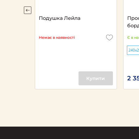
ANDA
Подушка Лейла
Про
бор
Немає в наявності
Є в н
240х
2 3
Купити
Купити