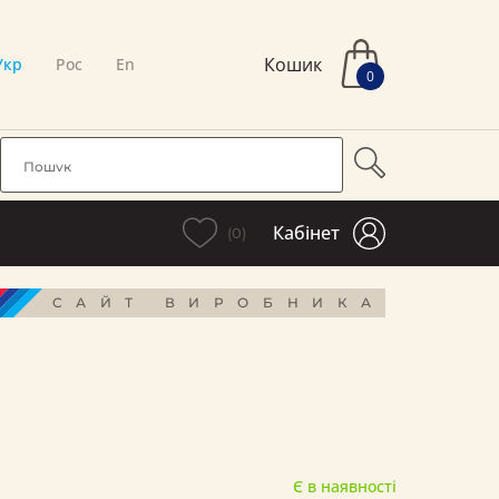
Кошик
Укр
Рос
En
0
Кабінет
(0)
САЙТ ВИРОБНИКА
Є в наявності