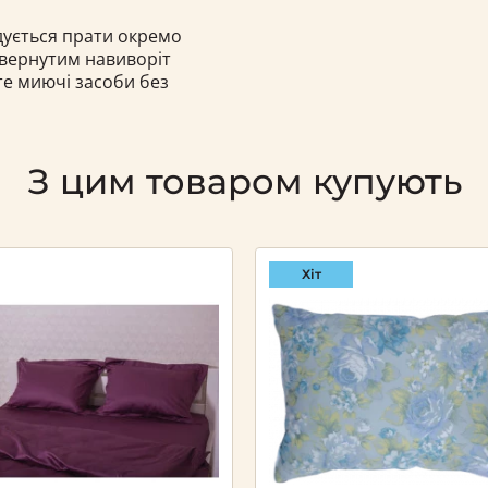
ндується прати окремо
ивернутим навиворіт
те миючі засоби без
З цим товаром купують
Хіт