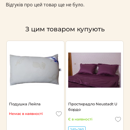
Відгуків про цей товар ще не було.
З цим товаром купують
Подушка Лейла
Простирадло Neustadt U
П
бордо
Немає в наявності
Є
Є в наявності
240х260