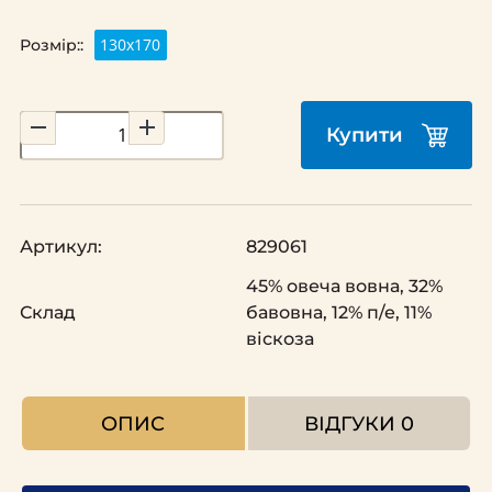
130x170
Розмір::
Купити
Артикул:
829061
45% овеча вовна, 32%
Склад
бавовна, 12% п/е, 11%
віскоза
ОПИС
ВІДГУКИ
0