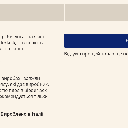
р, бездоганна якість
derlack,
створюють
 і розкоші.
Відгуків про цей товар ще не
.
 виробах і завжди
ду, які дає виробник.
тю пледів Biеderlack​
екомендується тільки
Вироблено в Італії