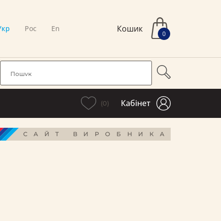
Кошик
Укр
Рос
En
0
Кабінет
(0)
САЙТ ВИРОБНИКА
і