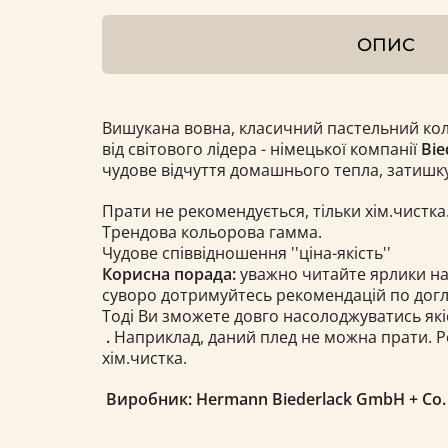
ОПИС
Вишукана вовна, класичний пастельний колі
від світового лідера - німецької компанії
Bie
чудове відчуття домашнього тепла, затишку
Прати не рекомендується, тільки хім.чистка
Трендова кольорова гамма.
Чудове співвідношення ''ціна-якість''
Корисна порада:
уважно читайте ярлики на
суворо дотримуйтесь рекомендацій по догля
Тоді Ви зможете довго насолоджуватись якіс
.
Наприклад, даний плед не можна прати. Р
хім.чистка.
Виробник: Hermann Biederlack GmbH + Co. 