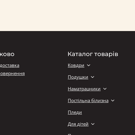
ково
Каталог товарів
 доставка
Ковдри
повернення
Подушки
Наматрацники
Постільна білизна
Пледи
Для дітей